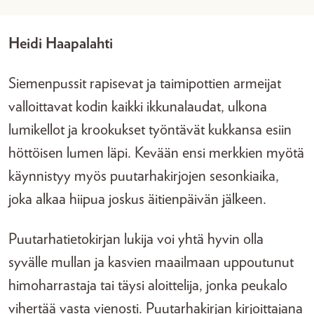
Heidi Haapalahti
Siemenpussit rapisevat ja taimipottien armeijat
valloittavat kodin kaikki ikkunalaudat, ulkona
lumikellot ja krookukset työntävät kukkansa esiin
höttöisen lumen läpi. Kevään ensi merkkien myötä
käynnistyy myös puutarhakirjojen sesonkiaika,
joka alkaa hiipua joskus äitienpäivän jälkeen.
Puutarhatietokirjan lukija voi yhtä hyvin olla
syvälle mullan ja kasvien maailmaan uppoutunut
himoharrastaja tai täysi aloittelija, jonka peukalo
vihertää vasta vienosti. Puutarhakirjan kirjoittajana