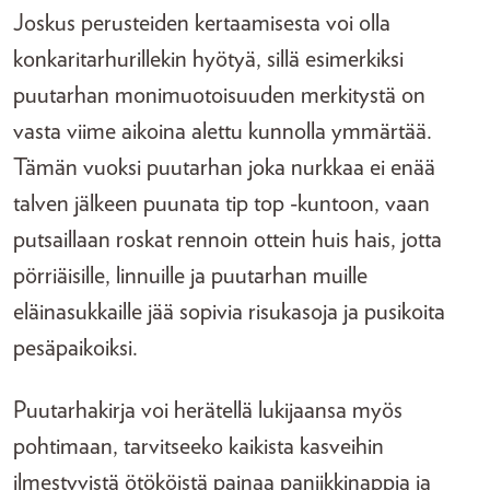
Joskus perusteiden kertaamisesta voi olla
konkaritarhurillekin hyötyä, sillä esimerkiksi
puutarhan monimuotoisuuden merkitystä on
vasta viime aikoina alettu kunnolla ymmärtää.
Tämän vuoksi puutarhan joka nurkkaa ei enää
talven jälkeen puunata tip top -kuntoon, vaan
putsaillaan roskat rennoin ottein huis hais, jotta
pörriäisille, linnuille ja puutarhan muille
eläinasukkaille jää sopivia risukasoja ja pusikoita
pesäpaikoiksi.
Puutarhakirja voi herätellä lukijaansa myös
pohtimaan, tarvitseeko kaikista kasveihin
ilmestyvistä ötököistä painaa paniikkinappia ja