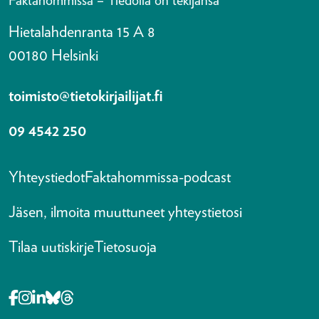
Faktahommissa – Tiedolla on tekijänsä
Hietalahdenranta 15 A 8
00180 Helsinki
toimisto@tietokirjailijat.fi
09 4542 250
Yhteystiedot
Faktahommissa-podcast
Jäsen, ilmoita muuttuneet yhteystietosi
Tilaa uutiskirje
Tietosuoja
Opens in a new tab Facebook-f
Opens in a new tab Instagram
Opens in a new tab Linkedin-in
Opens in a new tab Bluesky
Opens in a new tab Threads