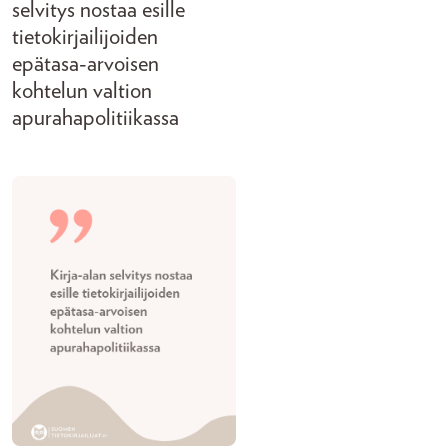
selvitys nostaa esille
tietokirjailijoiden
epätasa-arvoisen
kohtelun valtion
apurahapolitiikassa