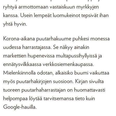
ryhtyä armottomaan vastaiskuun myrkkyjen
kanssa. Usein lempeät luomukeinot tepsivät ihan
yhtä hyvin.
Korona-aikana puutarhakuume puhkesi monessa
uudessa harrastajassa. Se näkyy ainakin
markettien hupenevissa multapussihyllyissä ja
ennätysvilkkaassa verkkosiemenkaupassa.
Mielenkiinnolla odotan, alkaisiko buumi vaikuttaa
myös puutarhakirjojen suosioon. Kirjan sivuilta
tuoreen puutarhaharrastajan on huomattavasti
helpompaa löytää tarvitsemansa tieto kuin
Google-hauilla.