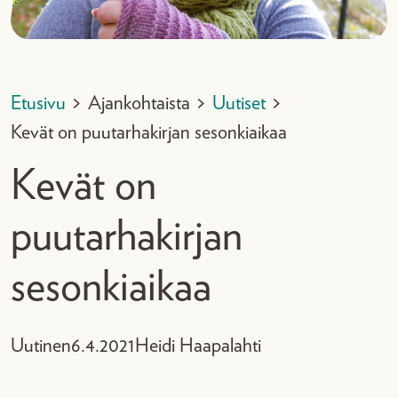
Etusivu
>
Ajankohtaista
>
Uutiset
>
Kevät on puutarhakirjan sesonkiaikaa
Kevät on
puutarhakirjan
sesonkiaikaa
Uutinen
6.4.2021
Heidi Haapalahti