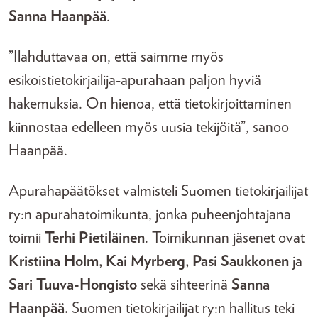
Sanna Haanpää
.
”Ilahduttavaa on, että saimme myös
esikoistietokirjailija-apurahaan paljon hyviä
hakemuksia. On hienoa, että tietokirjoittaminen
kiinnostaa edelleen myös uusia tekijöitä”, sanoo
Haanpää.
Apurahapäätökset valmisteli Suomen tietokirjailijat
ry:n apurahatoimikunta, jonka puheenjohtajana
toimii
Terhi Pietiläinen
. Toimikunnan jäsenet ovat
Kristiina Holm, Kai Myrberg, Pasi Saukkonen
ja
Sari Tuuva-Hongisto
sekä sihteerinä
Sanna
Haanpää.
Suomen tietokirjailijat ry:n hallitus teki