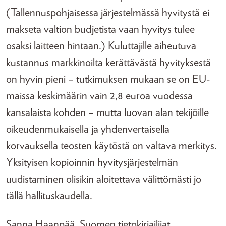
(Tallennuspohjaisessa järjestelmässä hyvitystä ei
makseta valtion budjetista vaan hyvitys tulee
osaksi laitteen hintaan.) Kuluttajille aiheutuva
kustannus markkinoilta kerättävästä hyvityksestä
on hyvin pieni – tutkimuksen mukaan se on EU-
maissa keskimäärin vain 2,8 euroa vuodessa
kansalaista kohden – mutta luovan alan tekijöille
oikeudenmukaisella ja yhdenvertaisella
korvauksella teosten käytöstä on valtava merkitys.
Yksityisen kopioinnin hyvitysjärjestelmän
uudistaminen olisikin aloitettava välittömästi jo
tällä hallituskaudella.
Sanna Haanpää, Suomen tietokirjailijat