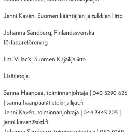
Jenni Kavén, Suomen kääntäjien ja tulkkien liitto
Johanna Sandberg, Finlandssvenska
författareförening
Ilmi Villacís, Suomen Kirjailijaliitto
Lisätietoja:
Sanna Haanpää, toiminnanjohtaja | 040 5290 626
| sanna.haanpaa@tietokirjailijat.fi
Jenni Kavén, toiminnanjohtaja | 044 3445 205 |
jenni.kaven@sktl.fi
Johanna Sandberg, toiminnanjohtaja | 050 3069