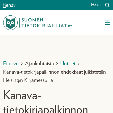
Siirry sisältöön
fi
en
sv
Haku
Etusivu
>
Ajankohtaista
>
Uutiset
>
Kanava-tietokirjapalkinnon ehdokkaat julkistettiin
Helsingin Kirjamessuilla
Kanava-
tietokirjapalkinnon