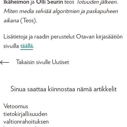
Ikäheimon
ja
Olli Seurin
teos
Totuuden jälkeen.
Miten media selviää algoritmien ja paskapuheen
aikana
(Teos).
Lisätietoja ja raadin perustelut Otavan kirjasäätiön
sivuilla
täällä
.
Takaisin sivulle Uutiset
Sinua saattaa kiinnostaa nämä artikkelit
Vetoomus
tietokirjallisuuden
valtionrahoituksen