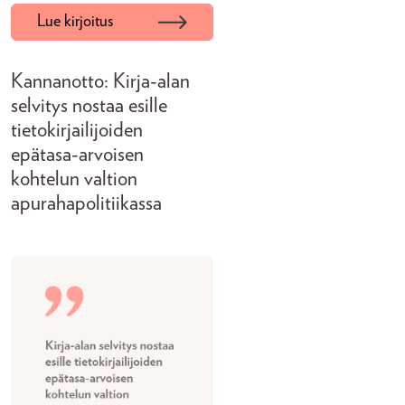
Lue kirjoitus
Kannanotto: Kirja-alan
selvitys nostaa esille
tietokirjailijoiden
epätasa-arvoisen
kohtelun valtion
apurahapolitiikassa