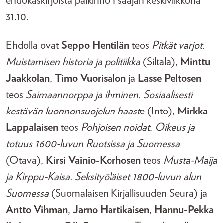
ehdokaskirjoista palkinnon saajan keskiviikkona
31.10.
Ehdolla ovat
Seppo Hentilän
teos
Pitkät varjot.
Muistamisen historia ja politiikka
(Siltala),
Minttu
Jaakkolan
,
Timo Vuorisalon
ja
Lasse Peltosen
teos
Saimaannorppa ja ihminen. Sosiaalisesti
kestävän luonnonsuojelun haast
e (Into),
Mirkka
Lappalaisen
teos
Pohjoisen noidat. Oikeus ja
totuus 1600-luvun Ruotsissa ja Suomessa
(Otava),
Kirsi Vainio-Korhosen
teos
Musta-Maija
ja Kirppu-Kaisa. Seksityöläiset 1800-luvun alun
Suomessa
(Suomalaisen Kirjallisuuden Seura) ja
Antto Vihman
,
Jarno Hartikaisen
,
Hannu-Pekka