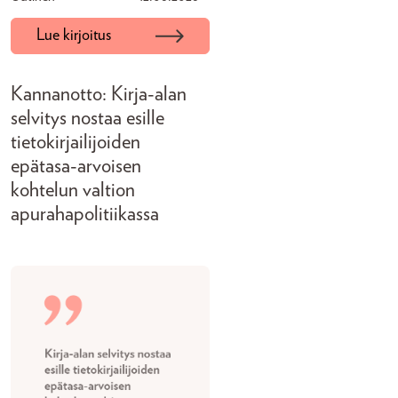
Lue kirjoitus
Kannanotto: Kirja-alan
selvitys nostaa esille
tietokirjailijoiden
epätasa-arvoisen
kohtelun valtion
apurahapolitiikassa