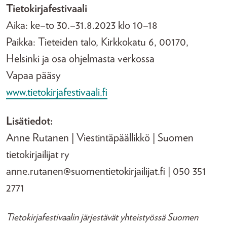
Tietokirjafestivaali
Aika: ke–to 30.–31.8.2023 klo 10–18
Paikka: Tieteiden talo, Kirkkokatu 6, 00170,
Helsinki ja osa ohjelmasta verkossa
Vapaa pääsy
www.tietokirjafestivaali.fi
Lisätiedot:
Anne Rutanen | Viestintäpäällikkö | Suomen
tietokirjailijat ry
anne.rutanen@suomentietokirjailijat.fi | 050 351
2771
Tietokirjafestivaalin järjestävät yhteistyössä Suomen