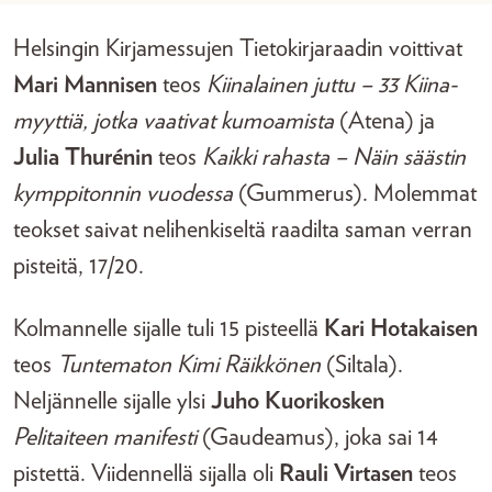
Helsingin Kirjamessujen Tietokirjaraadin voittivat
Mari Mannisen
teos
Kiinalainen juttu – 33 Kiina-
myyttiä, jotka vaativat kumoamista
(Atena) ja
Julia Thurénin
teos
Kaikki rahasta – Näin säästin
kymppitonnin vuodessa
(Gummerus). Molemmat
teokset saivat nelihenkiseltä raadilta saman verran
pisteitä, 17/20.
Kolmannelle sijalle tuli 15 pisteellä
Kari Hotakaisen
teos
Tuntematon Kimi Räikkönen
(Siltala).
Neljännelle sijalle ylsi
Juho Kuorikosken
Pelitaiteen manifesti
(Gaudeamus), joka sai 14
pistettä. Viidennellä sijalla oli
Rauli Virtasen
teos