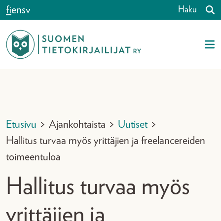
Siirry sisältöön
fi
en
sv
Haku
Etusivu
>
Ajankohtaista
>
Uutiset
>
Hallitus turvaa myös yrittäjien ja freelancereiden
toimeentuloa
Hallitus turvaa myös
yrittäjien ja