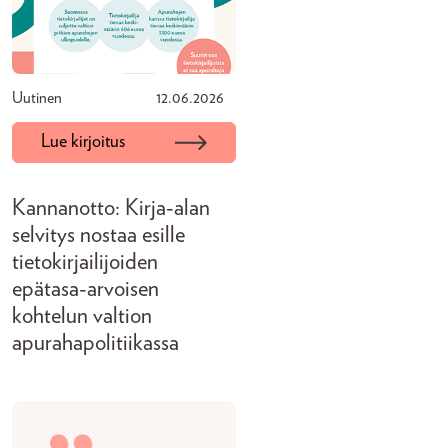
Uutinen
12.06.2026
Lue kirjoitus
Kannanotto: Kirja-alan
selvitys nostaa esille
tietokirjailijoiden
epätasa-arvoisen
kohtelun valtion
apurahapolitiikassa