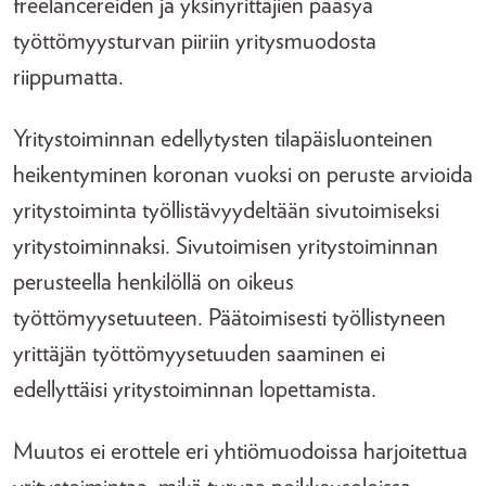
freelancereiden ja yksinyrittäjien pääsyä
työttömyysturvan piiriin yritysmuodosta
riippumatta.
Yritystoiminnan edellytysten tilapäisluonteinen
heikentyminen koronan vuoksi on peruste arvioida
yritystoiminta työllistävyydeltään sivutoimiseksi
yritystoiminnaksi. Sivutoimisen yritystoiminnan
perusteella henkilöllä on oikeus
työttömyysetuuteen. Päätoimisesti työllistyneen
yrittäjän työttömyysetuuden saaminen ei
edellyttäisi yritystoiminnan lopettamista.
Muutos ei erottele eri yhtiömuodoissa harjoitettua