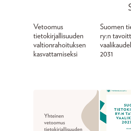
Vetoomus
Suomen tiet
tietokirjallisuuden
ry:n tavoit
valtionrahoituksen
vaalikaude
kasvattamiseksi
2031