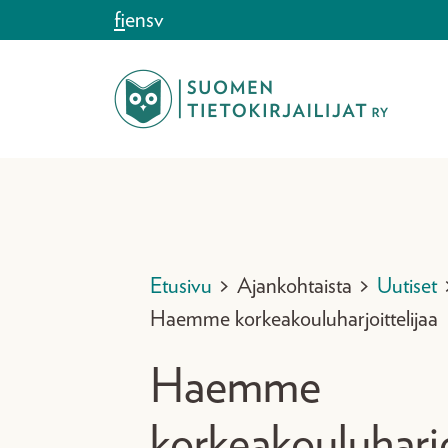
Siirry sisältöön
fi
en
sv
Etusivu
>
Ajankohtaista
>
Uutiset
Haemme korkeakouluharjoittelijaa
Haemme
korkeakouluharjo