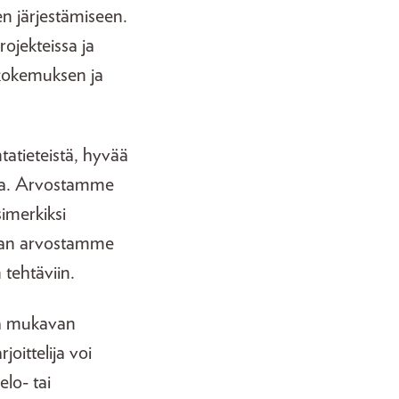
en järjestämiseen.
rojekteissa ja
 kokemuksen ja
tatieteistä, hyvää
asta. Arvostamme
simerkiksi
vaan arvostamme
 tehtäviin.
 ja mukavan
oittelija voi
elo- tai