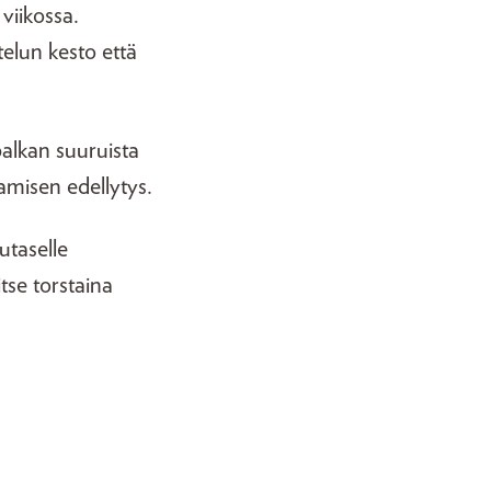
viikossa.
elun kesto että
alkan suuruista
amisen edellytys.
utaselle
tse torstaina