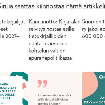
Sinua saattaa kiinnostaa nämä artikkeli
okirjailijat
Kannanotto: Kirja-alan
Suomen tie
teet
selvitys nostaa esille
ry jakoi a
lle 2027–
tietokirjailijoiden
600 000 
epätasa-arvoisen
kohtelun valtion
apurahapolitiikassa