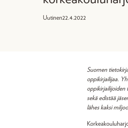
Uutinen
22.4.2022
Suomen tietokirjai
oppikirjailijaa. Y
oppikirjailijoiden 
sekä edistää jäse
lähes kaksi milj
Korkeakouluharjoi