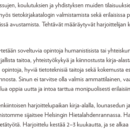
messujen, koulutuksien ja yhdistyksen muiden tilaisuuksi
yös tietokirjakatalogin valmistamista sekä erilaisissa p
issä avustamista. Tehtävät määräytyvät harjoittelijan
tetään soveltuvia opintoja humanistisista tai yhteiskun
jallista taitoa, yhteistyökykyä ja kiinnostusta kirja-al
n opintoja, hyviä tietoteknisiä taitoja sekä kokemusta e
nnosta. Sinun ei tarvitse olla valmis ammattilainen, 
a oppia uutta ja intoa tarttua monipuolisesti erilaisiin
iintoisen harjoittelupaikan kirja-alalla, lounasedun
istomme sijaitsee Helsingin Hietalahdenrannassa. Harj
tätyötä. Harjoittelu kestää 2–3 kuukautta, ja se alkaa 