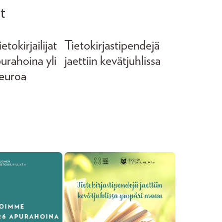
t
tokirjailijat
Tietokirjastipendejä
purahoina yli
jaettiin kevätjuhlissa
euroa