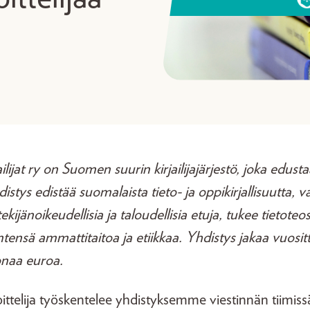
lijat ry on Suomen suurin kirjailijajärjestö, joka edustaa
hdistys edistää suomalaista tieto- ja oppikirjallisuutta, v
tekijänoikeudellisia ja taloudellisia etuja, tukee tietoteos
ntensä ammattitaitoa ja etiikkaa. Yhdistys jakaa vuosi
oonaa euroa.
ttelija työskentelee yhdistyksemme viestinnän tiimissä