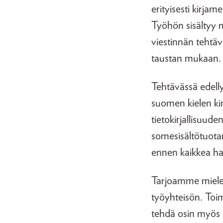
erityisesti kirja
Työhön sisältyy m
viestinnän tehtäv
taustan mukaan.
Tehtävässä edelly
suomen kielen kir
tietokirjallisuude
somesisältötuota
ennen kaikkea halu
Tarjoamme mielenk
työyhteisön. Toim
tehdä osin myös e