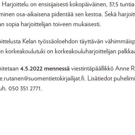
arjoittelu on ensisijaisesti kokopäiväinen, 37,5 tuntia 
minen osa-aikaisena pidentää sen kestoa. Sekä harjoitt
n sopia harjoittelijan toiveen mukaisesti.
telusta Kelan työssäoloehdon täyttävän vähimmäisp
on korkeakoulutuki on korkeakouluharjoittelijan palkka
itetaan
4.5.2022 mennessä
viestintäpäällikkö Anne R
.rutanen@suomentietokirjailijat.fi. Lisätiedot puhelimi
uh. 050 351 2771.