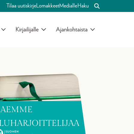
Tilaa uutiskirje
Lomakkeet
Medialle
Haku
Kirjailijalle
Ajankohtaista