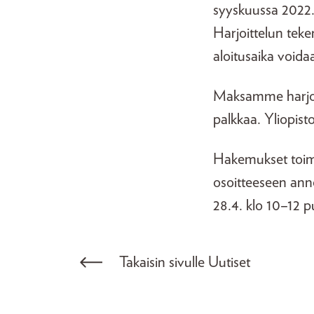
syyskuussa 2022. H
Harjoittelun teke
aloitusaika voidaa
Maksamme harjoit
palkkaa. Yliopist
Hakemukset toim
osoitteeseen anne
28.4. klo 10–12 p
Takaisin sivulle Uutiset