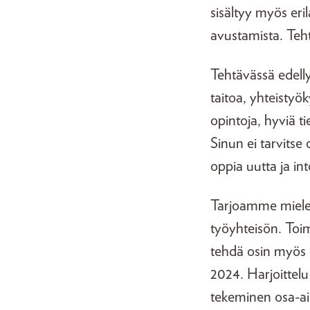
sisältyy myös eri
avustamista. Teh
Tehtävässä edelly
taitoa, yhteistyö
opintoja, hyviä t
Sinun ei tarvits
oppia uutta ja int
Tarjoamme mielenk
työyhteisön. Toim
tehdä osin myös e
2024. Harjoittelu 
tekeminen osa-aik