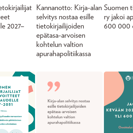
okirjailijat
Kannanotto: Kirja-alan
Suomen tie
teet
selvitys nostaa esille
ry jakoi a
lle 2027–
tietokirjailijoiden
600 000 
epätasa-arvoisen
kohtelun valtion
apurahapolitiikassa