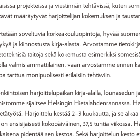
laisissa projekteissa ja viestinnän tehtävissä, kuten s
tävät määräytyvät harjoittelijan kokemuksen ja taust
tetään soveltuvia korkeakouluopintoja, hyvää suomen k
kykyä ja kiinnostusta kirja-alasta. Arvostamme tietokirj
ietoteknisiä taitoja sekä kokemusta esimerkiksi somesi
e olla valmis ammattilainen, vaan arvostamme ennen k
oa tarttua monipuolisesti erilaisiin tehtäviin.
iintoisen harjoittelupaikan kirja-alalla, lounasedun
istomme sijaitsee Helsingin Hietalahdenrannassa. Harj
tätyötä. Harjoittelu kestää 2–3 kuukautta, ja se alka
on ensisijaisesti kokopäiväinen, 37,5 tuntia viikossa. H
aisena pidentää sen kestoa. Sekä harjoittelun kesto et