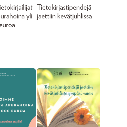
tokirjailijat
Tietokirjastipendejä
purahoina yli
jaettiin kevätjuhlissa
euroa