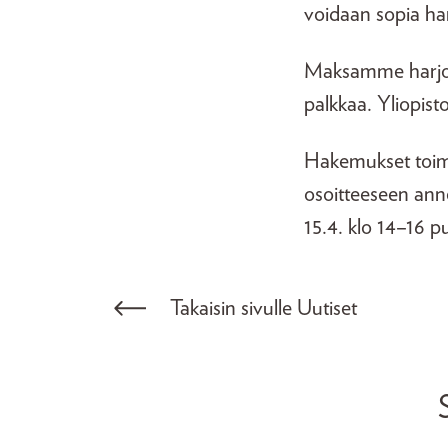
voidaan sopia har
Maksamme harjoit
palkkaa. Yliopist
Hakemukset toim
osoitteeseen anne
15.4. klo 14–16 p
Takaisin sivulle Uutiset