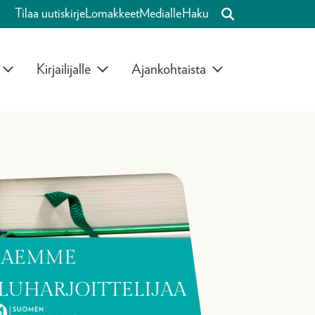
Tilaa uutiskirje
Lomakkeet
Medialle
Haku
Kirjailijalle
Ajankohtaista