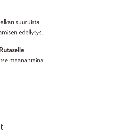
alkan suuruista
amisen edellytys.
Rutaselle
mitse maanantaina
t