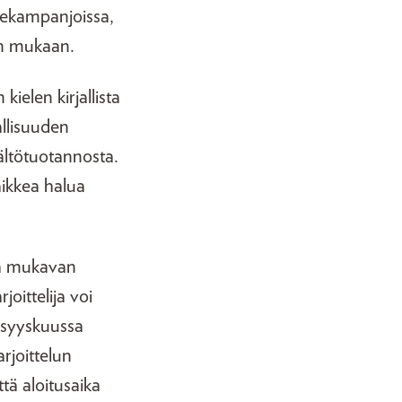
omekampanjoissa,
an mukaan.
ielen kirjallista
allisuuden
sältötuotannosta.
aikkea halua
 ja mukavan
oittelija voi
a syyskuussa
arjoittelun
tä aloitusaika