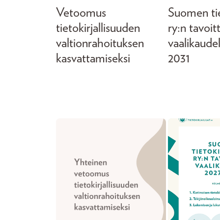
Vetoomus
Suomen tiet
tietokirjallisuuden
ry:n tavoit
valtionrahoituksen
vaalikaude
kasvattamiseksi
2031