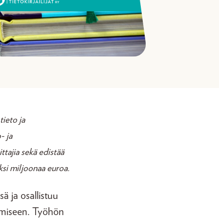
tieto ja
- ja
ittajia sekä edistää
ksi miljoonaa euroa.
ä ja osallistuu
tämiseen. Työhön