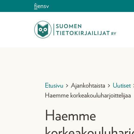
Siirry sisältöön
fi
en
sv
Etusivu
>
Ajankohtaista
>
Uutiset
Haemme korkeakouluharjoittelijaa
Haemme
korkeakouluharjo