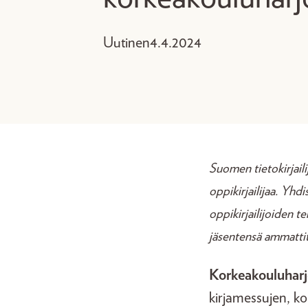
Uutinen
4.4.2024
Suomen tietokirjailij
oppikirjailijaa. Yhdi
oppikirjailijoiden te
jäsentensä ammattita
Korkeakouluharjo
kirjamessujen, ko