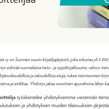
at ry on Suomen suurin kirjailijajärjestö, joka edustaa yli 3 300 
stys edistää suomalaista tieto- ja oppikirjallisuutta, valvoo tieto
kijänoikeudellisia ja taloudellisia etuja, tukee tietoteosten kirjo
itoa ja etiikkaa. Yhdistys jakaa vuosittain apurahoina lähes ka
ittelija
työskentelee yhdistyksemme viestinnän tiimiss
ulutuksien ja yhdistyksen muiden tilaisuuksien järjes