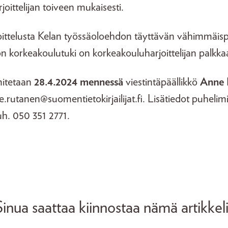
joittelijan toiveen mukaisesti.
telusta Kelan työssäoloehdon täyttävän vähimmäisp
on korkeakoulutuki on korkeakouluharjoittelijan palkka
itetaan
28.4.2024 mennessä
viestintäpäällikkö
Anne 
.rutanen@suomentietokirjailijat.fi. Lisätiedot puheli
uh. 050 351 2771.
Sinua saattaa kiinnostaa nämä artikkeli