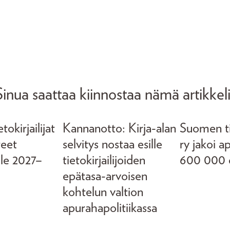
Sinua saattaa kiinnostaa nämä artikkeli
okirjailijat
Kannanotto: Kirja-alan
Suomen tie
teet
selvitys nostaa esille
ry jakoi a
lle 2027–
tietokirjailijoiden
600 000 
epätasa-arvoisen
kohtelun valtion
apurahapolitiikassa