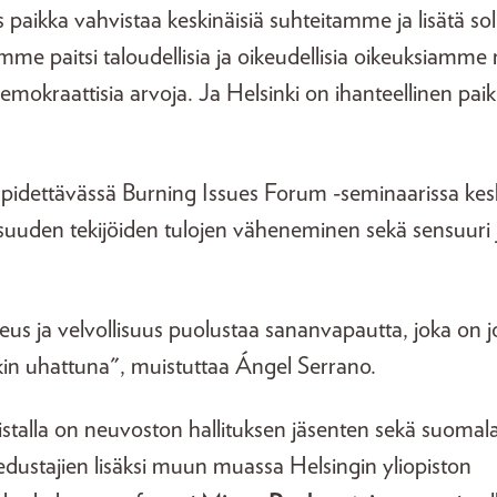
 paikka vahvistaa keskinäisiä suhteitamme ja lisätä soli
mme paitsi taloudellisia ja oikeudellisia oikeuksiamm
okraattisia arvoja. Ja Helsinki on ihanteellinen pai
 pidettävässä Burning Issues Forum -seminaarissa kes
llisuuden tekijöiden tulojen väheneminen sekä sensuuri ja
eus ja velvollisuus puolustaa sananvapautta, joka on j
in uhattuna", muistuttaa Ángel Serrano.
listalla on neuvoston hallituksen jäsenten sekä suomal
 edustajien lisäksi muun muassa Helsingin yliopiston