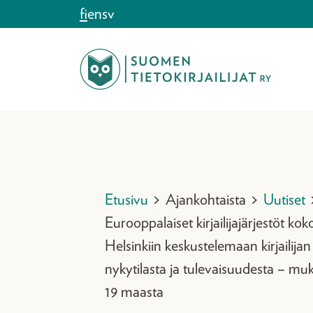
Siirry sisältöön
fi
en
sv
Etusivu
>
Ajankohtaista
>
Uutiset
Eurooppalaiset kirjailijajärjestöt ko
Helsinkiin keskustelemaan kirjailijan
nykytilasta ja tulevaisuudesta – mu
19 maasta