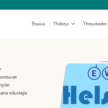
Etusivu
Yhdistys
Yhteystiedot
>
koontuvat
 työn
kana edustajia