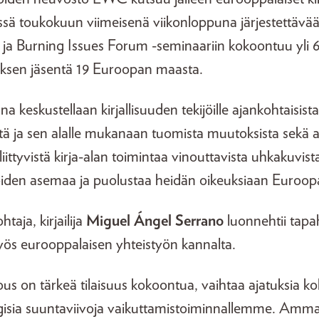
ssä toukokuun viimeisenä viikonloppuna järjestettävä
ja Burning Issues Forum -seminaariin kokoontuu yli 6
uksen jäsentä 19 Euroopan maasta.
 keskustellaan kirjallisuuden tekijöille ajankohtaisista
stä ja sen alalle mukanaan tuomista muutoksista sekä 
 liittyvistä kirja-alan toimintaa vinouttavista uhkakuvis
ijoiden asemaa ja puolustaa heidän oikeuksiaan Euroo
aja, kirjailija
Miguel Ángel Serrano
luonnehtii tap
ös eurooppalaisen yhteistyön kannalta.
us on tärkeä tilaisuus kokoontua, vaihtaa ajatuksia k
tegisia suuntaviivoja vaikuttamistoiminnallemme. Amma