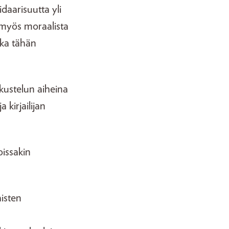
daarisuutta yli
e myös moraalista
kka tähän
kustelun aiheina
 kirjailijan
oissakin
aisten