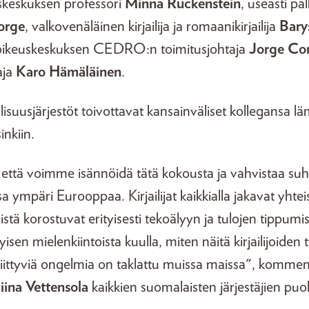
skeskuksen professori
Minna Ruckenstein
, useasti pa
orge
, valkovenäläinen kirjailija ja romaanikirjailija
Bary
noikeuskeskuksen CEDRO:n toimitusjohtaja
Jorge Cor
taja
Karo Hämäläinen
.
llisuusjärjestöt toivottavat kansainväliset kollegansa l
sinkiin.
 että voimme isännöidä tätä kokousta ja vahvistaa s
a ympäri Eurooppaa. Kirjailijat kaikkialla jakavat yhtei
äistä korostuvat erityisesti tekoälyyn ja tulojen tippumis
isen mielenkiintoista kuulla, miten näitä kirjailijoiden
 liittyviä ongelmia on taklattu muissa maissa", komme
iina Vettensola
kaikkien suomalaisten järjestäjien puol