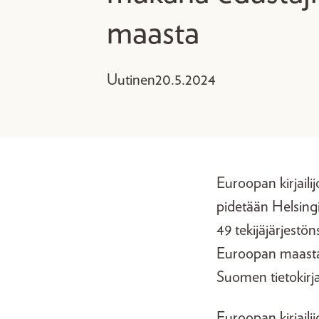
maasta
Uutinen
20.5.2024
Euroopan kirjail
pidetään Helsingi
49 tekijäjärjestön
Euroopan maasta.
Suomen tietokirja
Euroopan kirjaili