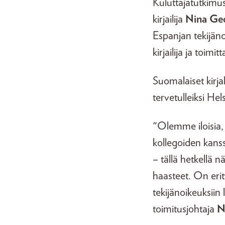
Kuluttajatutkimu
kirjailija
Nina Ge
Espanjan tekijä
kirjailija ja toimit
Suomalaiset kirja
tervetulleiksi Hel
"Olemme iloisia,
kollegoiden kanss
– tällä hetkellä n
haasteet. On erity
tekijänoikeuksiin
toimitusjohtaja
N