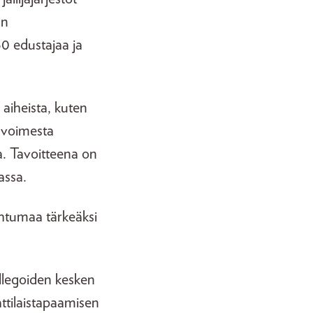
än
0 edustajaa ja
 aiheista, kuten
avoimesta
ta. Tavoitteena on
passa.
ahtumaa tärkeäksi
ollegoiden kesken
ttilaistapaamisen