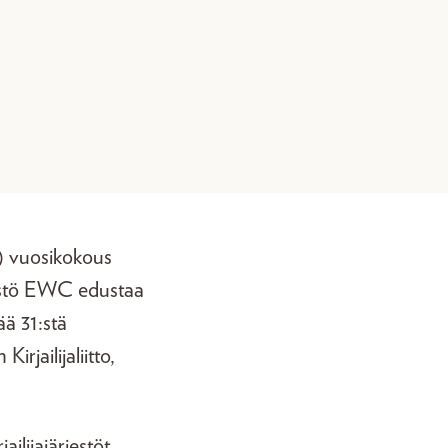
) vuosikokous
rjestö EWC edustaa
ää 31:stä
jailijaliitto,
ilijajärjestöt