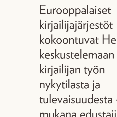
Eurooppalaiset
kirjailijajärjestöt
kokoontuvat Hel
keskustelemaan
kirjailijan työn
nykytilasta ja
tulevaisuudesta
mukana edustaji