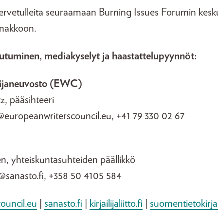
tervetulleita seuraamaan Burning Issues Forumin keskus
nnakkoon.
utuminen, mediakyselyt ja haastattelupyynnöt:
ilijaneuvosto (EWC)
tz, pääsihteeri
tz@europeanwriterscouncil.eu, +41 79 330 02 67
n, yhteiskuntasuhteiden päällikkö
n@sanasto.fi, +358 50 4105 584
ouncil.eu
|
sanasto.fi
|
kirjailijaliitto.fi
|
suomentietokirjail