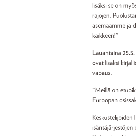
lisäksi se on myös
rajojen. Puolusta
asemaamme ja dem
kaikkeen!"
Lauantaina 25.5.
ovat lisäksi kirja
vapaus.
"Meillä on etuoik
Euroopan osissak
Keskustelijoiden 
isäntäjärjestöjen