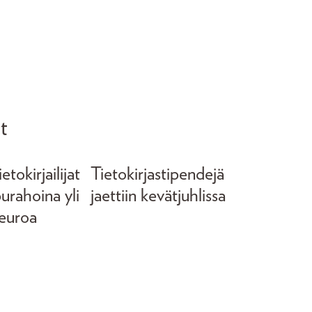
t
tokirjailijat
Tietokirjastipendejä
purahoina yli
jaettiin kevätjuhlissa
euroa