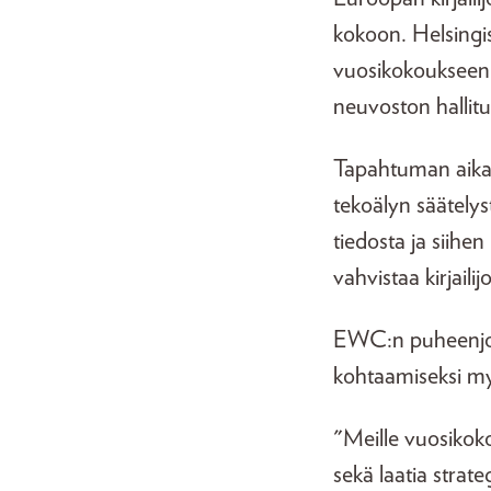
kokoon. Helsingi
vuosikokoukseen 
neuvoston hallit
Tapahtuman aikana
tekoälyn säätely
tiedosta ja siihen
vahvistaa kirjail
EWC:n puheenjoht
kohtaamiseksi my
"Meille vuosikoko
sekä laatia stra