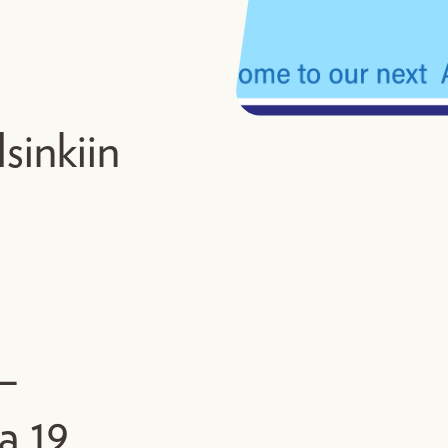
sinkiin
 –
a 19