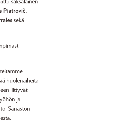
lkittu saksalainen
s Piatrovič
,
rales
sekä
ämpimästi
uhteitamme
siä huolenaiheita
een liittyvät
 työhön ja
ntoi Sanaston
esta.