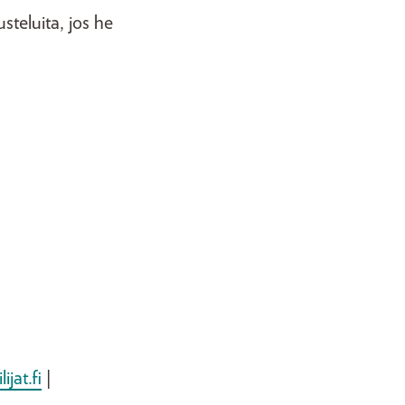
teluita, jos he
ijat.fi
|