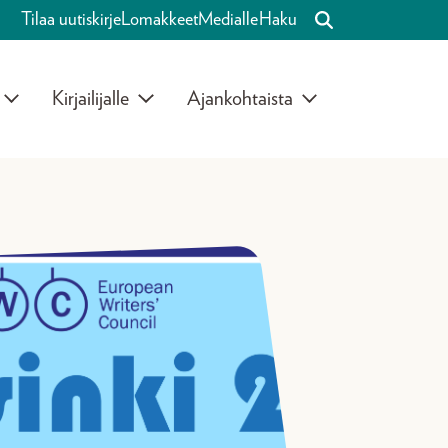
Tilaa uutiskirje
Lomakkeet
Medialle
Haku
Kirjailijalle
Ajankohtaista