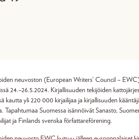
ijoiden neuvoston (European Writers’ Council – EWC
ssä 24.–26.5.2024. Kirjallisuuden tekijöiden kattojä
sä kautta yli 220 000 kirjailijaa ja kirjallisuuden kääntäj
 Tapahtumaa Suomessa isännöivät Sanasto, Suomen Kir
ilijat ja Finlands svenska författareförening.
joiden neuvosto EWC kutsuu jälleen eurooppalaiset kirja