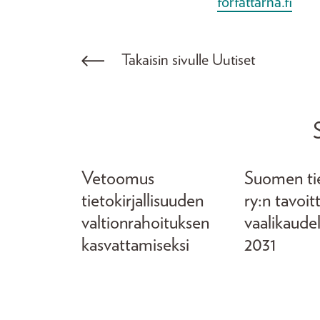
forfattarna.fi
Takaisin sivulle Uutiset
Vetoomus
Suomen tiet
tietokirjallisuuden
ry:n tavoit
valtionrahoituksen
vaalikaude
kasvattamiseksi
2031