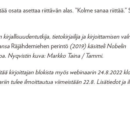
ää osata asettaa riittävän alas. ”Kolme sanaa riittää.” 
irjallisuudentutkija, tietokirjailija ja kirjoittamisen 
jansa
Räjähdemiehen perintö
(2019) käsitteli Nobelin
ntoa. Nyqvistin kuva: Markko Taina / Tammi.
ää kirjoittajan blokista myös webinaarin 24.8.2022 kl
ariin tulee ilmoittautua viimeistään 22.8. Lisätiedot ja