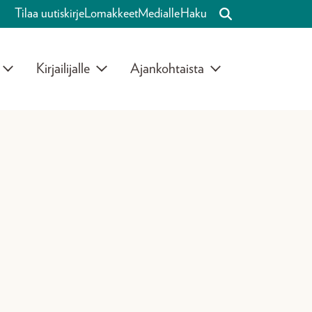
Tilaa uutiskirje
Lomakkeet
Medialle
Haku
Kirjailijalle
Ajankohtaista