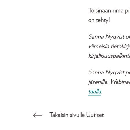
Toisinaan rima pit
on tehty!
Sanna Nyqvist on k
viimeisin tietokir
kirjallisuuspalki
Sanna Nyqvist pit
jäsenille. Webina
täällä
.
Takaisin sivulle Uutiset