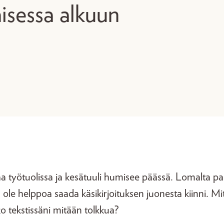
misessa alkuun
a työtuolissa ja kesätuuli humisee päässä. Lomalta p
na ole helppoa saada käsikirjoituksen juonesta kiinni. M
tekstissäni mitään tolkkua?