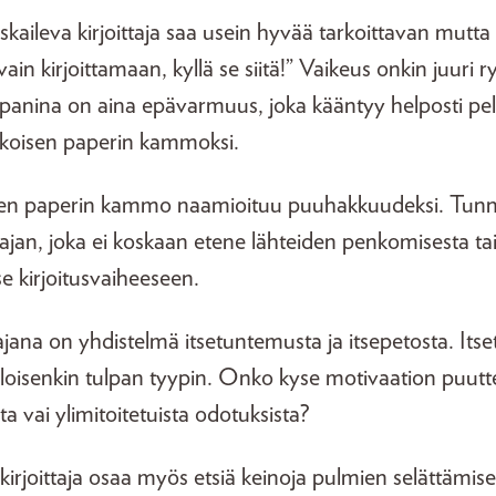
kaileva kirjoittaja saa usein hyvää tarkoittavan mutta
in kirjoittamaan, kyllä se siitä!” Vaikeus onkin juuri 
panina on aina epävarmuus, joka kääntyy helposti pel
alkoisen paperin kammoksi.
isen paperin kammo naamioituu puuhakkuudeksi. Tun
ttajan, joka ei koskaan etene lähteiden penkomisesta ta
se kirjoitusvaiheeseen.
ajana on yhdistelmä itsetuntemusta ja itsepetosta. It
loisenkin tulpan tyypin. Onko kyse motivaation puutt
a vai ylimitoitetuista odotuksista?
irjoittaja osaa myös etsiä keinoja pulmien selättämis