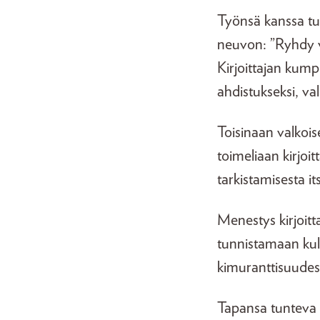
Työnsä kanssa tus
neuvon: ”Ryhdy va
Kirjoittajan kump
ahdistukseksi, v
Toisinaan valko
toimeliaan kirjoi
tarkistamisesta it
Menestys kirjoitt
tunnistamaan kul
kimuranttisuudest
Tapansa tunteva k