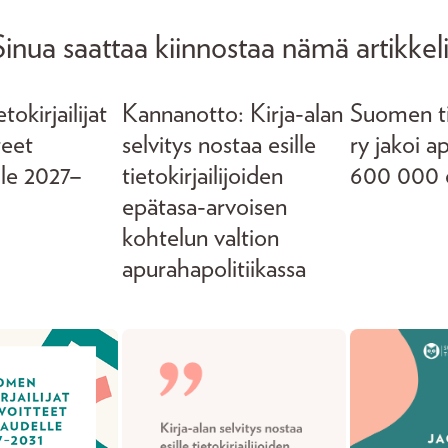
Sinua saattaa kiinnostaa nämä artikkeli
okirjailijat
Kannanotto: Kirja-alan
Suomen tie
teet
selvitys nostaa esille
ry jakoi a
lle 2027–
tietokirjailijoiden
600 000 
epätasa-arvoisen
kohtelun valtion
apurahapolitiikassa