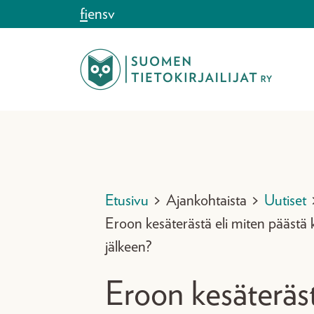
Siirry sisältöön
fi
en
sv
Etusivu
>
Ajankohtaista
>
Uutiset
Eroon kesäterästä eli miten päästä 
jälkeen?
Eroon kesäteräst