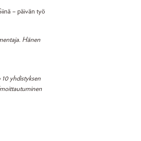
Siinä – päivän työ
valmentaja. Hänen
o 10 yhdistyksen
 ilmoittautuminen