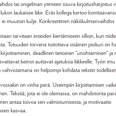
aihdos tai ongelman ytimeen osuva kirjoitusharjoitus v
lukon laukaisee liike. Eräs kollega kertoo konttaavan
us ei muutoin kulje. Konkreettinen näkökulmanvaihdos 
staan tarvitaan esteiden kiertämiseen silloin, kun nii
ista. Totuuden torvena toitottava sisäinen piiskuri on 
a kirjoittaminen, deadlinen tietoinen ”unohtaminen” ja 
kasvattavat keinot auttavat ajatuksia liikkeelle. Työn im
n vahvistamana on helpompi kohdata tekstin todelliset
ossakin on vinha perä. Useimpiin kirjoittamisen vaike
inen. Tekstiä, jota ei ole olemassa, on mahdotonta par
nen antaa toivoa sen valmistumisesta, ja motivaatio
seen kasvaa.