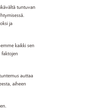
 ikävältä tuntuvan
ryhtymisessä.
oksi ja
nemme kaikki sen
i faktojen
setuntemus auttaa
eesta, aiheen
een.