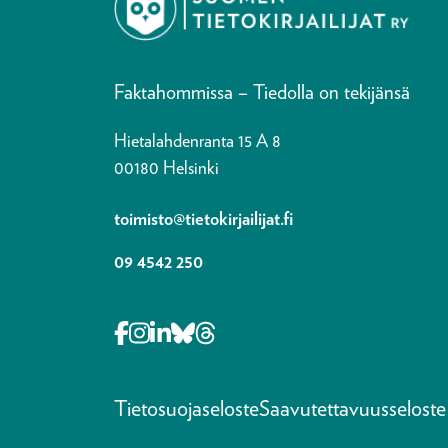
Faktahommissa – Tiedolla on tekijänsä
Hietalahdenranta 15 A 8
00180 Helsinki
toimisto@tietokirjailijat.fi
09 4542 250
Opens in a new tab Facebook-f
Opens in a new tab Instagram
Opens in a new tab Linkedin-i
Opens in a new tab Bluesky
Opens in a new tab Thre
Tietosuojaseloste
Saavutettavuusseloste