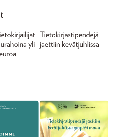
t
tokirjailijat
Tietokirjastipendejä
purahoina yli
jaettiin kevätjuhlissa
euroa