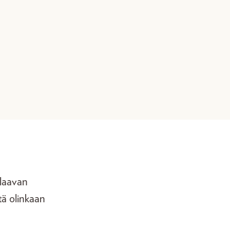
alaavan
itä olinkaan