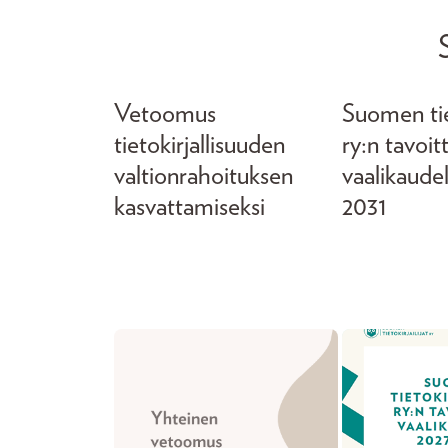
Vetoomus
Suomen tiet
tietokirjallisuuden
ry:n tavoit
valtionrahoituksen
vaalikaude
kasvattamiseksi
2031