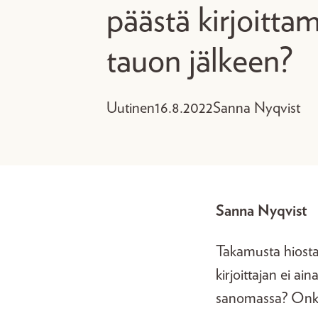
päästä kirjoitta
tauon jälkeen?
Uutinen
16.8.2022
Sanna Nyqvist
Sanna Nyqvist
Takamusta hiosta
kirjoittajan ei ai
sanomassa? Onko 