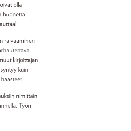
oivat olla
sa huonetta
auttaa!
den raivaaminen
harhautettava
muut kirjoittajan
u syntyy kuin
 haasteet.
uksiin nimittäin
annella. Työn