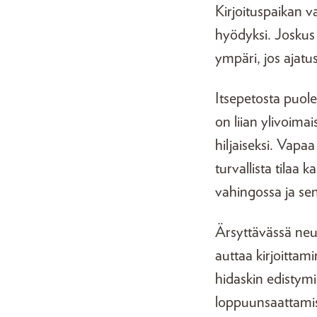
Kirjoituspaikan v
hyödyksi. Joskus 
ympäri, jos ajat
Itsepetosta puole
on liian ylivoima
hiljaiseksi. Vapa
turvallista tilaa 
vahingossa ja se
Ärsyttävässä neuv
auttaa kirjoittam
hidaskin edistymi
loppuunsaattami