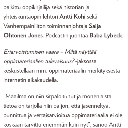
palkittu oppikirjailija sekä historian ja
yhteiskuntaopin lehtori
Antti Kohi
sekä
Vanhempainliiton toiminnanjohtaja
Saija
Ohtonen-Jones
. Podcastin juontaa
Baba Lybeck
.
Eriarvoistumisen vaara – Miltä näyttää
oppimateriaalien tulevaisuus?
-jaksossa
keskustellaan mm. oppimateriaalin merkityksestä
internetin aikakaudella.
”Maailma on niin sirpaloitunut ja monenlaista
tietoa on tarjolla niin paljon, että jäsenneltyä,
punnittua ja vertaisarvioitua oppimateriaalia ei ole
koskaan tarvittu enemmän kuin nyt”, sanoo Antti