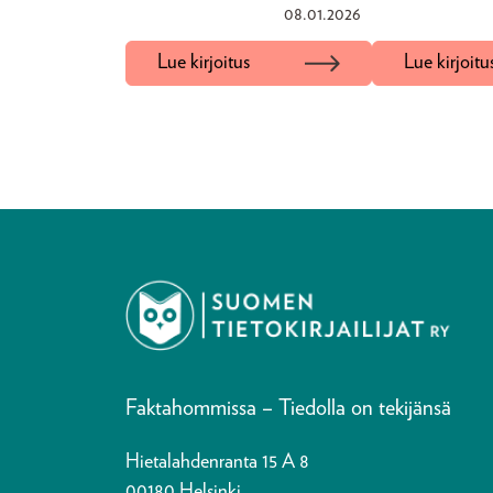
08.01.2026
Lue kirjoitus
Lue kirjoitu
Faktahommissa – Tiedolla on tekijänsä
Hietalahdenranta 15 A 8
00180 Helsinki