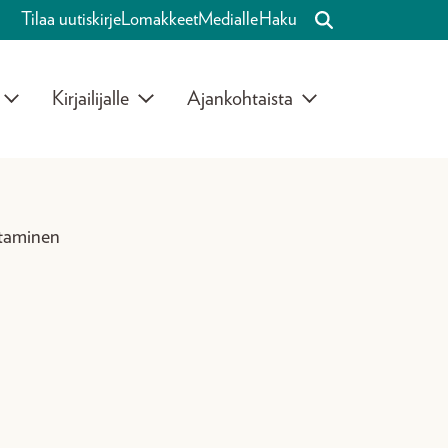
Tilaa uutiskirje
Lomakkeet
Medialle
Haku
Kirjailijalle
Ajankohtaista
ttaminen