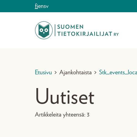
Siirry sisältöön
fi
en
sv
Etusivu
>
Ajankohtaista
>
Stk_events_loca
Uutiset
Artikkeleita yhteensä: 3