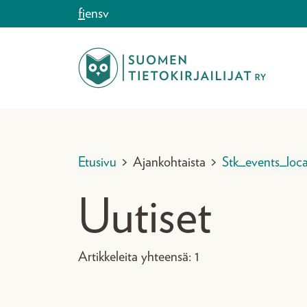
Siirry sisältöön
fi
en
sv
Etusivu
>
Ajankohtaista
>
Stk_events_loca
Uutiset
Artikkeleita yhteensä: 1