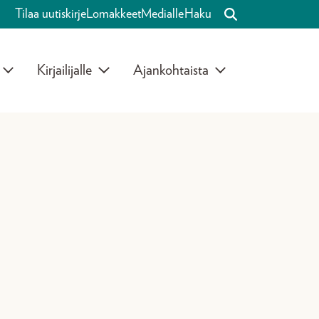
Tilaa uutiskirje
Lomakkeet
Medialle
Haku
Kirjailijalle
Ajankohtaista