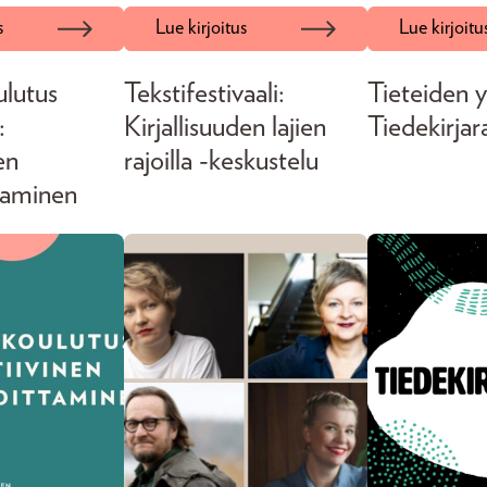
s
Lue kirjoitus
Lue kirjoitu
ulutus
Tekstifestivaali:
Tieteiden 
:
Kirjallisuuden lajien
Tiedekirjar
en
rajoilla -keskustelu
ttaminen