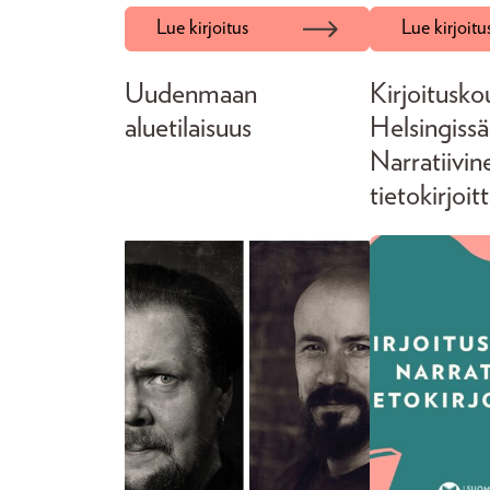
Lue kirjoitus
Lue kirjoitu
Uudenmaan
Kirjoitusko
aluetilaisuus
Helsingissä
Narratiivin
tietokirjoi