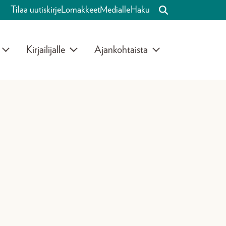
Tilaa uutiskirje
Lomakkeet
Medialle
Haku
Kirjailijalle
Ajankohtaista