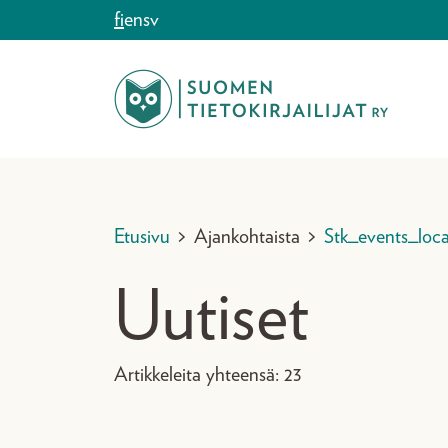
Siirry sisältöön
fi
en
sv
Etusivu
>
Ajankohtaista
>
Stk_events_loca
Uutiset
Artikkeleita yhteensä: 23