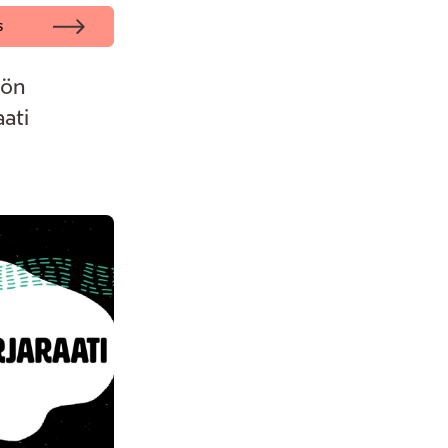
s
yön
aati