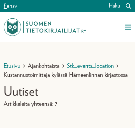
Siirry sisältöön
fi
en
sv
Haku
Etusivu
>
Ajankohtaista
>
Stk_events_location
>
Kustannustoimittaja kylässä Hämeenlinnan kirjastossa
Uutiset
Artikkeleita yhteensä: 7