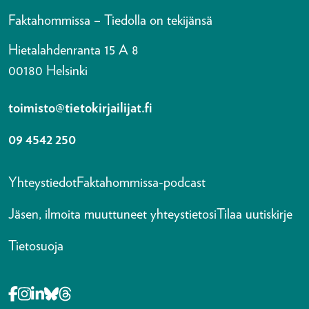
Faktahommissa – Tiedolla on tekijänsä
Hietalahdenranta 15 A 8
00180 Helsinki
toimisto@tietokirjailijat.fi
09 4542 250
Yhteystiedot
Faktahommissa-podcast
Jäsen, ilmoita muuttuneet yhteystietosi
Tilaa uutiskirje
Tietosuoja
Opens in a new tab Facebook-f
Opens in a new tab Instagram
Opens in a new tab Linkedin-in
Opens in a new tab Bluesky
Opens in a new tab Threads