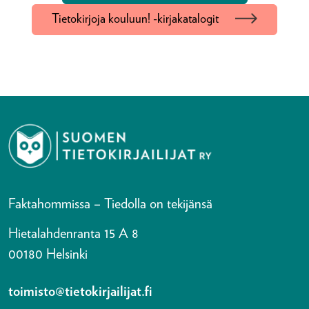
Tietokirjoja kouluun! -kirjakatalogit
Faktahommissa – Tiedolla on tekijänsä
Hietalahdenranta 15 A 8
00180 Helsinki
toimisto@tietokirjailijat.fi