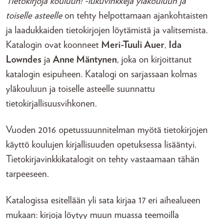
Tietokirjoja kouluun! -lukuvinkkejä yläkouluun ja
toiselle asteelle
on tehty helpottamaan ajankohtaisten
ja laadukkaiden tietokirjojen löytämistä ja valitsemista.
Katalogin ovat koonneet
Meri-Tuuli Auer
,
Ida
Lowndes
ja
Anne Mäntynen
, joka on kirjoittanut
katalogin esipuheen. Katalogi on sarjassaan kolmas
yläkouluun ja toiselle asteelle suunnattu
tietokirjallisuusvihkonen.
Vuoden 2016 opetussuunnitelman myötä tietokirjojen
käyttö koulujen kirjallisuuden opetuksessa lisääntyi.
Tietokirjavinkkikatalogit on tehty vastaamaan tähän
tarpeeseen.
Katalogissa esitellään yli sata kirjaa 17 eri aihealueen
mukaan: kirjoja löytyy muun muassa teemoilla