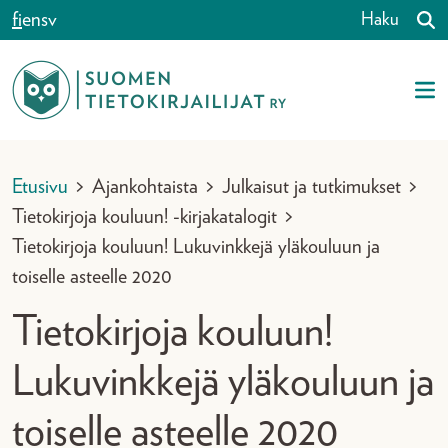
Siirry sisältöön
fi
en
sv
Haku
Etusivu
>
Ajankohtaista
>
Julkaisut ja tutkimukset
>
Tietokirjoja kouluun! -kirjakatalogit
>
Tietokirjoja kouluun! Lukuvinkkejä yläkouluun ja
toiselle asteelle 2020
Tietokirjoja kouluun!
Lukuvinkkejä yläkouluun ja
toiselle asteelle 2020