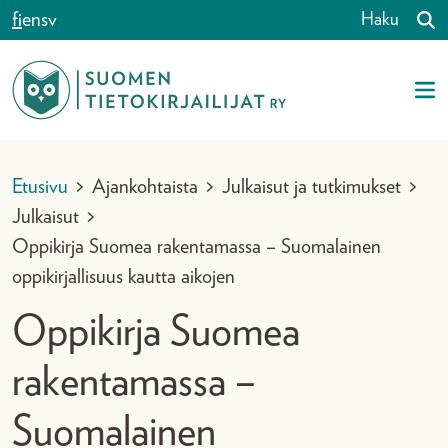
Siirry sisältöön
fi
en
sv
Haku
Etusivu
>
Ajankohtaista
>
Julkaisut ja tutkimukset
>
Julkaisut
>
Oppikirja Suomea rakentamassa – Suomalainen
oppikirjallisuus kautta aikojen
Oppikirja Suomea
rakentamassa –
Suomalainen