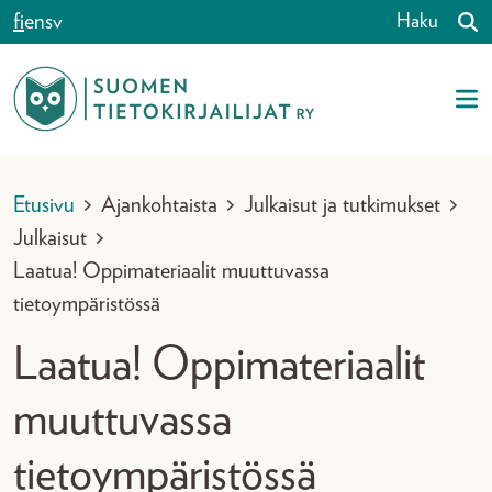
Siirry sisältöön
fi
en
sv
Haku
Etusivu
>
Ajankohtaista
>
Julkaisut ja tutkimukset
>
Julkaisut
>
Laatua! Oppimateriaalit muuttuvassa
tietoympäristössä
Laatua! Oppimateriaalit
muuttuvassa
tietoympäristössä