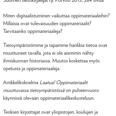
Suomen tietokirjailijat ry, Porvoo 2015, 284 sivua
Miten digitaalistuminen vaikuttaa oppimateriaaleihin?
Millaisia ovat tulevaisuuden oppimateriaalit?
Tarvitaanko oppimateriaaleja?
Tietoympäristömme ja tapamme hankkia tietoa ovat
muuttuneet tavalla, jota ei ole aiemmin nähty
ihmiskunnan historiassa. Muutos koskettaa myös
opetusta ja oppimateriaaleja.
Artikkelikokoelma
Laatua! Oppimateriaalit
muuttuvassa tietoympäristössä
on puheenvuoro
käynnissä olevaan oppimateriaalikeskusteluun.
Teoksen kirjoittajat ovat yliopistojen, koulujen ja