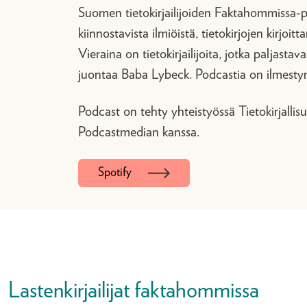
Suomen tietokirjailijoiden Faktahommissa-p
kiinnostavista ilmiöistä, tietokirjojen kirjoi
Vieraina on tietokirjailijoita, jotka paljasta
juontaa Baba Lybeck. Podcastia on ilmesty
Podcast on tehty yhteistyössä Tietokirjall
Podcastmedian kanssa.
Spotify
Lastenkirjailijat faktahommissa