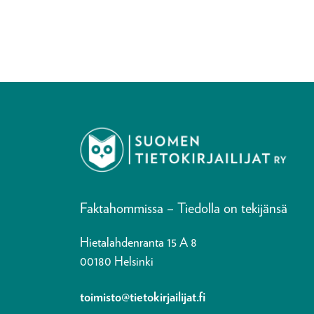
tietokirjailija Heikki Aittokoski ja
professori Pirjo Hiidenmaa.
Faktahommissa – Tiedolla on tekijänsä
Hietalahdenranta 15 A 8
00180 Helsinki
toimisto@tietokirjailijat.fi