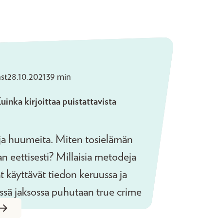
st
28.10.2021
39 min
inka kirjoittaa puistattavista
 ja huumeita. Miten tosielämän
aan eettisesti? Millaisia metodeja
jat käyttävät tiedon keruussa ja
ässä jaksossa puhutaan true crime
 Vieraina ovat kustantaja ja