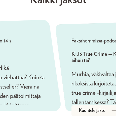
n 14 s
Faktahommissa-podca
K1J6 True Crime — Ku
aiheista?
Mikä
Murhia, väkivaltaa
sa viehättää? Kuinka
rikoksista kirjoitet
estseller? Vieraina
true crime -kirjaili
ehden päätoimittaja
tallentamisessa? T
n kirjoittanut
Kuuntele jakso
-kirjojen etiikasta.
 Kirjakaupan