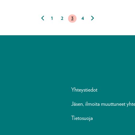
 tietokirjallisuuden
1
2
3
4
Yhteystiedot
Jäsen, ilmoita muuttuneet yhte
Tietosuoja