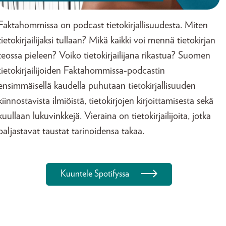
Faktahommissa on podcast tietokirjallisuudesta. Miten
tietokirjailijaksi tullaan? Mikä kaikki voi mennä tietokirjan
teossa pieleen? Voiko tietokirjailijana rikastua? Suomen
tietokirjailijoiden Faktahommissa-podcastin
ensimmäisellä kaudella puhutaan tietokirjallisuuden
kiinnostavista ilmiöistä, tietokirjojen kirjoittamisesta sekä
kuullaan lukuvinkkejä. Vieraina on tietokirjailijoita, jotka
paljastavat taustat tarinoidensa takaa.
Kuuntele Spotifyssa