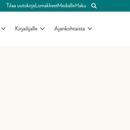
Tilaa uutiskirje
Lomakkeet
Medialle
Haku
Kirjailijalle
Ajankohtaista