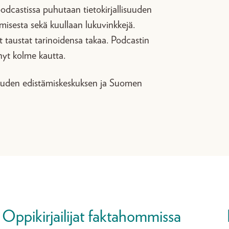
odcastissa puhutaan tietokirjallisuuden
ttamisesta sekä kuullaan lukuvinkkejä.
vat taustat tarinoidensa takaa. Podcastin
nyt kolme kautta.
isuuden edistämiskeskuksen ja Suomen
Oppikirjailijat faktahommissa