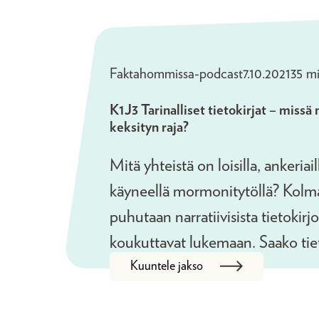
Faktahommissa-podcast
7.10.2021
35 mi
K1J3 Tarinalliset tietokirjat – miss
keksityn raja?
Mitä yhteistä on loisilla, ankeriai
käyneellä mormonitytöllä? Kolm
puhutaan narratiivisista tietokirjo
koukuttavat lukemaan. Saako tiet
Kuuntele jakso
asioita? Missä menee faktan ja fi
ovat Helsingin Sanomien ulkoma