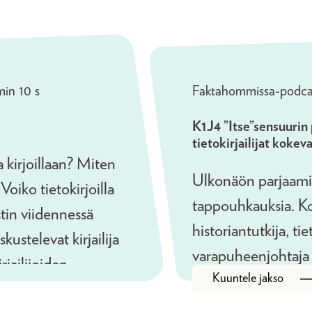
rikostoimittaja Ver
Pikkola.
ja tietokirjailija S
min 10 s
Faktahommissa-podca
K1J4 ”Itse”sensuurin 
tietokirjailijat kokev
a kirjoillaan? Miten
Ulkonäön parjaamis
Voiko tietokirjoilla
tappouhkauksia. K
tin viidennessä
historiantutkija, t
skustelevat kirjailija
varapuheenjohtaja
jailijoiden
Kuuntele jakso
Suomen tiedetoimitt
.
tietokirjailija Ulla J