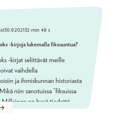
st
30.9.2021
32 min 48 s
ks -kirjoja lukemalla fiksuuntua?
s -kirjat selittävät meille
oivat vaihdella
oisiin ja ihmiskunnan historiasta
Mikä niin sanotuissa ”fiksuissa
ä? Millainen on hyvä tiedettä
a? Vieraina ovat aivotutkija Minna
emaatikko Samuli Siltanen.