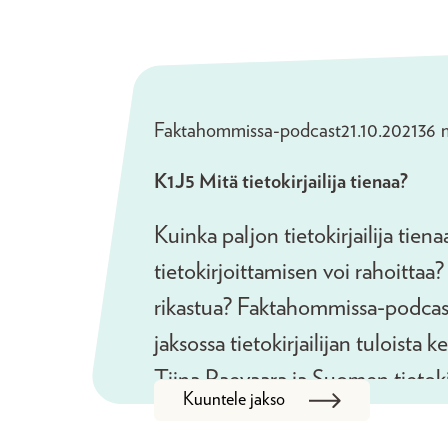
kaupallinen johtaja Reetta-Liisa 
Faktahommissa-podcast
21.10.2021
36 
K1J5 Mitä tietokirjailija tienaa?
Kuinka paljon tietokirjailija tiena
tietokirjoittamisen voi rahoittaa? 
rikastua? Faktahommissa-podcas
jaksossa tietokirjailijan tuloista ke
Tiina Raevaara ja Suomen tietokir
Kuuntele jakso
viestintäpäällikkö Anne Rutanen