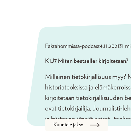
Podcastit
Faktahommissa-podcast
4.11.2021
31 mi
K1J7 Miten bestseller kirjoitetaan?
Millainen tietokirjallisuus myy? 
historiateoksissa ja elämäkerrois
kirjoitetaan tietokirjallisuuden b
ovat tietokirjailija, Journalisti-l
ja Historian jännät naiset -teokse
Kuuntele jakso
Maria Pettersson ja Suomalaisen