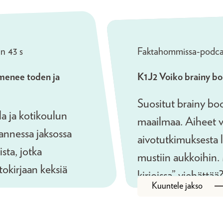
n 43 s
Faktahommissa-podca
ä menee toden ja
K1J2 Voiko brainy boo
Suositut brainy book
lla ja kotikoulun
maailmaa. Aiheet v
annessa jaksossa
aivotutkimuksesta l
ista, jotka
mustiin aukkoihin. 
okirjaan keksiä
kirjoissa” viehättä
Kuuntele jakso
ktion raja? Vieraina
yleistajuistava kirj
antoimittaja,
Huotilainen ja mat