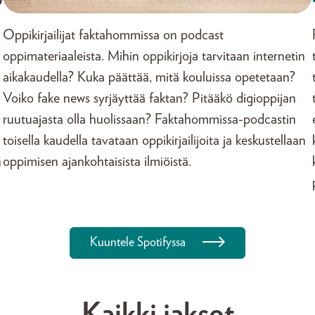
Oppikirjailijat faktahommissa on podcast
oppimateriaaleista. Mihin oppikirjoja tarvitaan internetin
aikakaudella? Kuka päättää, mitä kouluissa opetetaan?
Voiko fake news syrjäyttää faktan? Pitääkö digioppijan
ruutuajasta olla huolissaan? Faktahommissa-podcastin
toisella kaudella tavataan oppikirjailijoita ja keskustellaan
n
oppimisen ajankohtaisista ilmiöistä.
Kuuntele Spotifyssa
Kaikki jaksot