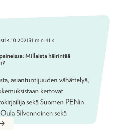
a Miettinen sekä oikeustoimittaja
usanna Reinboth.
st
14.10.2021
31 min 41 s
paineissa: Millaista häirintää
at?
ta, asiantuntijuuden vähättelyä,
okemuksistaan kertovat
ietokirjailija sekä Suomen PENin
 Oula Silvennoinen sekä
ajain liiton pääsihteeri ja
ärvi.