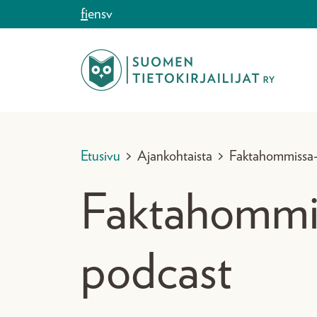
Siirry sisältöön
fi
en
sv
Etusivu
>
Ajankohtaista
>
Faktahommissa
Faktahommi
podcast