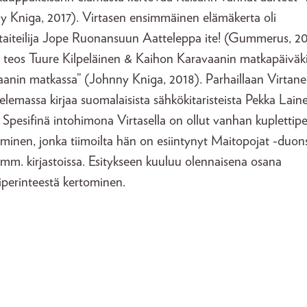
y Kniga, 2017). Virtasen ensimmäinen elämäkerta oli
taiteilija Jope Ruonansuun Aatteleppa ite! (Gummerus, 20
n teos Tuure Kilpeläinen & Kaihon Karavaanin matkapäiväki
aanin matkassa” (Johnny Kniga, 2018). Parhaillaan Virtan
elemassa kirjaa suomalaisista sähkökitaristeista Pekka Lain
 Spesifinä intohimona Virtasella on ollut vanhan kuplettip
äminen, jonka tiimoilta hän on esiintynyt Maitopojat -duon
mm. kirjastoissa. Esitykseen kuuluu olennaisena osana
iperinteestä kertominen.