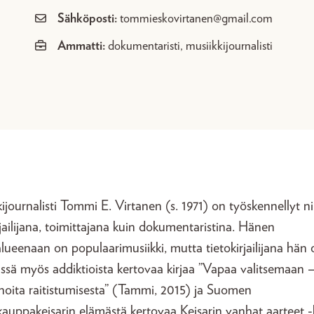
Sähköposti:
tommieskovirtanen@gmail.com
Ammatti:
dokumentaristi, musiikkijournalisti
ijournalisti Tommi E. Virtanen (s. 1971) on työskennellyt ni
rjailijana, toimittajana kuin dokumentaristina. Hänen
alueenaan on populaarimusiikki, mutta tietokirjailijana hän 
ssä myös addiktioista kertovaa kirjaa ”Vapaa valitsemaan 
inoita raitistumisesta” (Tammi, 2015) ja Suomen
uppakeisarin elämästä kertovaa Keisarin vanhat aarteet -k