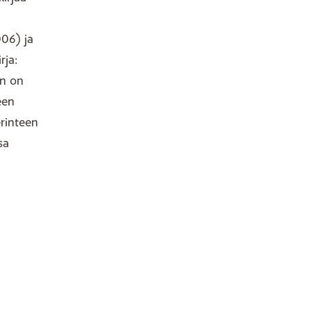
06) ja
rja:
en on
een
erinteen
sa