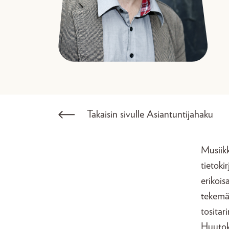
Takaisin sivulle Asiantuntijahaku
Musiikk
tietoki
erikois
tekemä
tositar
Huutoka