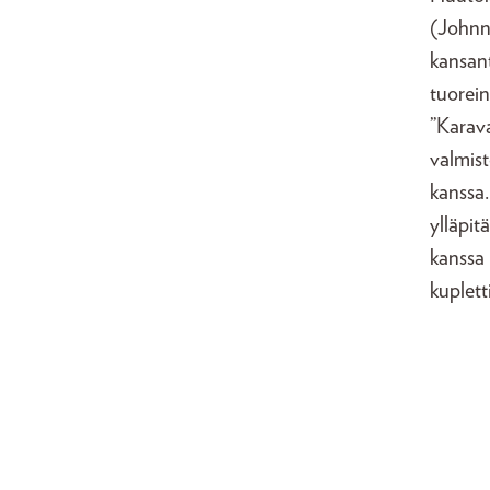
(Johnn
kansan
tuorei
”Karav
valmist
kanssa.
ylläpit
kanssa 
kuplett