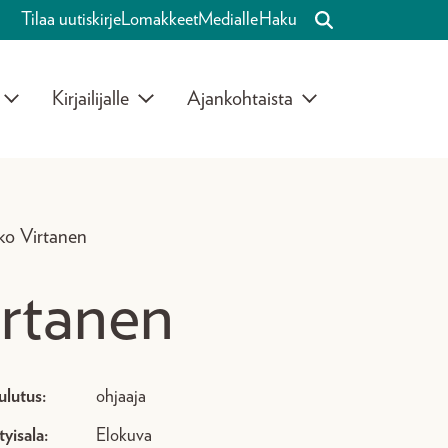
Tilaa uutiskirje
Lomakkeet
Medialle
Haku
Kirjailijalle
Ajankohtaista
ko Virtanen
rtanen
ulutus:
ohjaaja
tyisala:
Elokuva