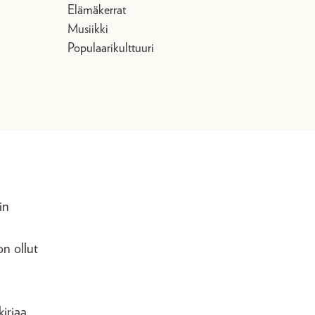
Elämäkerrat
Musiikki
Populaarikulttuuri
in
on ollut
–
irjaa