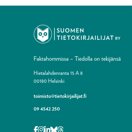
Faktahommissa – Tiedolla on tekijänsä
Hietalahdenranta 15 A 8
00180 Helsinki
toimisto@tietokirjailijat.fi
09 4542 250
Opens in a new tab Facebook-f
Opens in a new tab Instagram
Opens in a new tab Linkedin-i
Opens in a new tab Bluesky
Opens in a new tab Thre