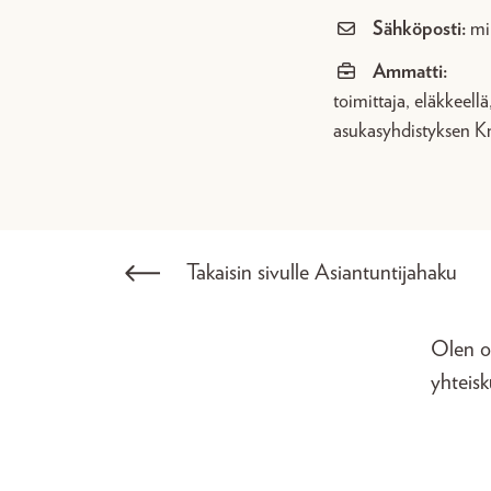
Sähköposti:
mi
Ammatti:
toimittaja, eläkkeel
asukasyhdistyksen K
Takaisin sivulle Asiantuntijahaku
Olen ol
yhteisk