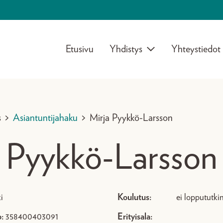
Etusivu
Yhdistys
Yhteystiedot
s
>
Asiantuntijahaku
>
Mirja Pyykkö-Larsson
a Pyykkö-Larsson
i
Koulutus:
ei loppututki
:
358400403091
Erityisala: