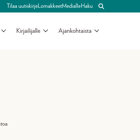
Tilaa uutiskirje
Lomakkeet
Medialle
Haku
Kirjailijalle
Ajankohtaista
ntoa