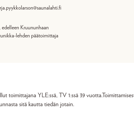
rja.pyykkolarson@saunalahti.fi
lä, edelleen Kruununhaan
runikka-lehden päätoimittaja
lut toimittajana YLE:ssä, TV 1:ssä 39 vuotta.Toimittamises
unnasta sitä kautta tiedän jotain.