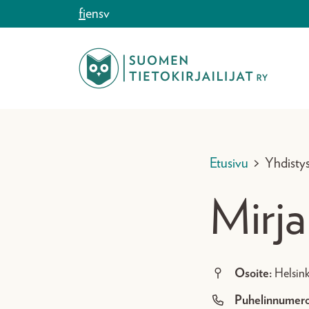
Siirry sisältöön
fi
en
sv
Etusivu
>
Yhdisty
Mirj
Osoite:
Helsink
Puhelinnumero