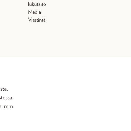
lukutaito
Media
Viestintä
sta.
stossa
äni mm.