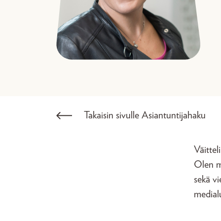
Takaisin sivulle Asiantuntijahaku
Väittel
Olen my
sekä vi
medialu