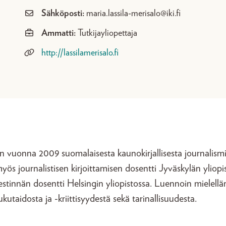
Sähköposti:
maria.lassila-merisalo@iki.fi
Ammatti:
Tutkijayliopettaja
http://lassilamerisalo.fi
in vuonna 2009 suomalaisesta kaunokirjallisesta journalismi
ös journalistisen kirjoittamisen dosentti Jyväskylän yliopi
estinnän dosentti Helsingin yliopistossa. Luennoin mielell
kutaidosta ja -kriittisyydestä sekä tarinallisuudesta.