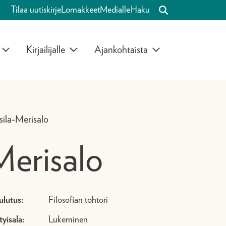
Tilaa uutiskirje
Lomakkeet
Medialle
Haku
Kirjailijalle
Ajankohtaista
sila-Merisalo
Merisalo
ulutus:
Filosofian tohtori
tyisala:
Lukeminen