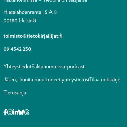
Faktahommissa – Tiedolla on tekijänsä
Hietalahdenranta 15 A 8
00180 Helsinki
toimisto@tietokirjailijat.fi
09 4542 250
Yhteystiedot
Faktahommissa-podcast
Jäsen, ilmoita muuttuneet yhteystietosi
Tilaa uutiskirje
Tietosuoja
Opens in a new tab Facebook-f
Opens in a new tab Instagram
Opens in a new tab Linkedin-in
Opens in a new tab Bluesky
Opens in a new tab Threads