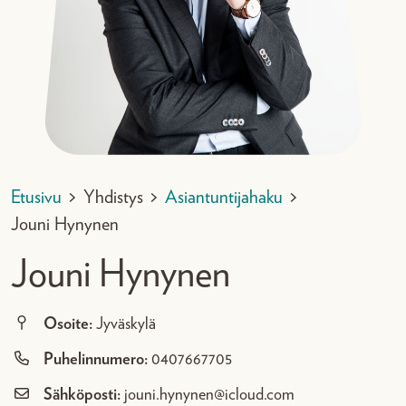
Etusivu
>
Yhdistys
>
Asiantuntijahaku
>
Jouni Hynynen
Jouni Hynynen
Osoite:
Jyväskylä
Puhelinnumero:
0407667705
Sähköposti:
jouni.hynynen@icloud.com