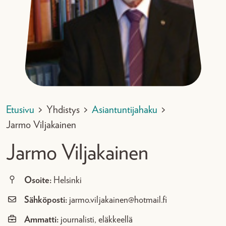
Etusivu
>
Yhdistys
>
Asiantuntijahaku
>
Jarmo Viljakainen
Jarmo Viljakainen
Osoite:
Helsinki
Sähköposti:
jarmo.viljakainen@hotmail.fi
Ammatti:
journalisti, eläkkeellä