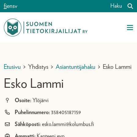
Siirry sisältöön
fi
en
sv
Haku
Etusivu
>
Yhdistys
>
Asiantuntijahaku
>
Esko Lammi
Esko Lammi
Osoite:
Ylöjärvi
Puhelinnumero:
358405187159
Sähköposti:
esko.lammi@kolumbus.fi
Ammatti:
Kapteeni evp