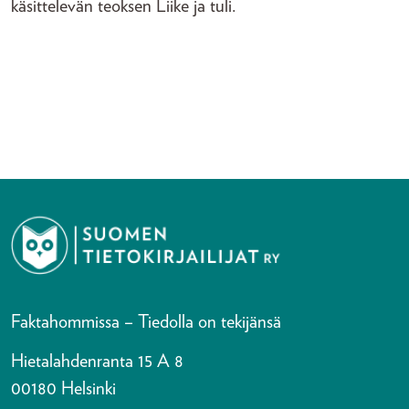
käsittelevän teoksen Liike ja tuli.
Faktahommissa – Tiedolla on tekijänsä
Hietalahdenranta 15 A 8
00180 Helsinki