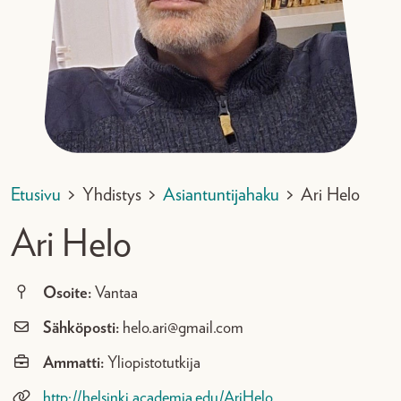
Etusivu
>
Yhdistys
>
Asiantuntijahaku
>
Ari Helo
Ari Helo
Osoite:
Vantaa
Sähköposti:
helo.ari@gmail.com
Ammatti:
Yliopistotutkija
http://helsinki.academia.edu/AriHelo