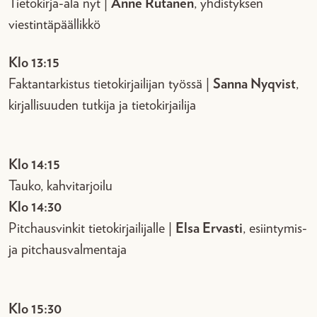
Tietokirja-ala nyt |
Anne Rutanen
, yhdistyksen
viestintäpäällikkö
Klo 13:15
Faktantarkistus tietokirjailijan työssä |
Sanna Nyqvist
,
kirjallisuuden tutkija ja tietokirjailija
Klo 14:15
Tauko, kahvitarjoilu
Klo 14:30
Pitchausvinkit tietokirjailijalle |
Elsa Ervasti
, esiintymis-
ja pitchausvalmentaja
Klo 15:30