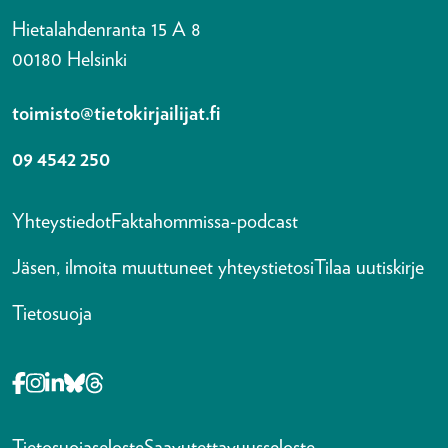
Hietalahdenranta 15 A 8
00180 Helsinki
toimisto@tietokirjailijat.fi
09 4542 250
Yhteystiedot
Faktahommissa-podcast
Jäsen, ilmoita muuttuneet yhteystietosi
Tilaa uutiskirje
Tietosuoja
Opens in a new tab Facebook-f
Opens in a new tab Instagram
Opens in a new tab Linkedin-in
Opens in a new tab Bluesky
Opens in a new tab Threads