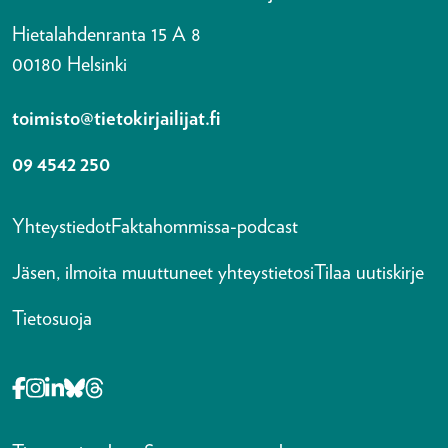
Hietalahdenranta 15 A 8
00180 Helsinki
toimisto@tietokirjailijat.fi
09 4542 250
Yhteystiedot
Faktahommissa-podcast
Jäsen, ilmoita muuttuneet yhteystietosi
Tilaa uutiskirje
Tietosuoja
Opens in a new tab Facebook-f
Opens in a new tab Instagram
Opens in a new tab Linkedin-in
Opens in a new tab Bluesky
Opens in a new tab Threads