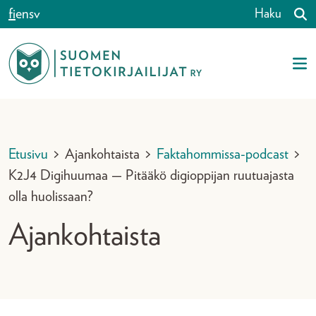
Siirry sisältöön
fi
en
sv
Haku
Etusivu
>
Ajankohtaista
>
Faktahommissa-podcast
>
K2J4 Digihuumaa — Pitääkö digioppijan ruutuajasta
olla huolissaan?
Ajankohtaista