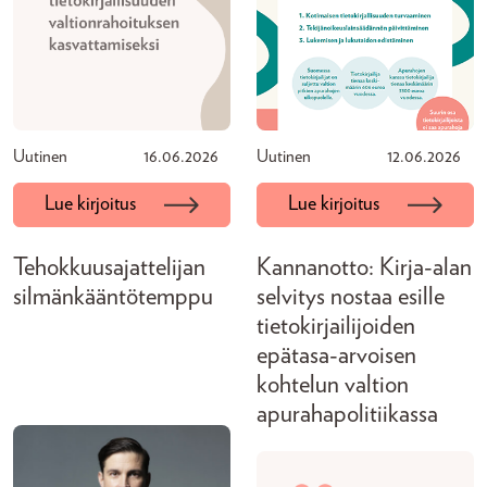
Uutinen
16.06.2026
Uutinen
12.06.2026
Lue kirjoitus
Lue kirjoitus
Tehokkuusajattelijan
Kannanotto: Kirja-alan
silmänkääntötemppu
selvitys nostaa esille
tietokirjailijoiden
epätasa-arvoisen
kohtelun valtion
apurahapolitiikassa