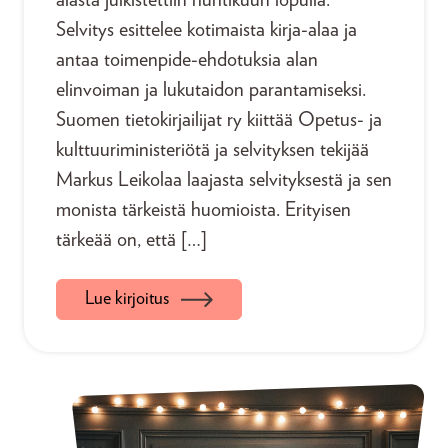
alasta julkistettiin huhtikuun lopulla.
Selvitys esittelee kotimaista kirja-alaa ja
antaa toimenpide-ehdotuksia alan
elinvoiman ja lukutaidon parantamiseksi.
Suomen tietokirjailijat ry kiittää Opetus- ja
kulttuuriministeriötä ja selvityksen tekijää
Markus Leikolaa laajasta selvityksestä ja sen
monista tärkeistä huomioista. Erityisen
tärkeää on, että […]
Lue kirjoitus