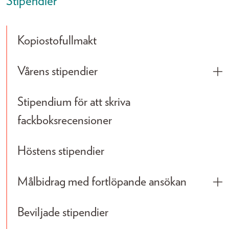
Stipendier
Kopiostofullmakt
Vårens stipendier
Tog
Stipendium för att skriva
fackboksrecensioner
Höstens stipendier
Målbidrag med fortlöpande ansökan
Tog
Beviljade stipendier